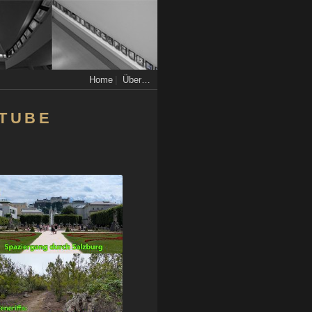
|
Home
Über…
UTUBE