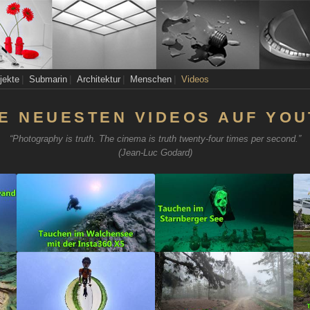
|
|
|
|
jekte
Submarin
Architektur
Menschen
Videos
E NEUESTEN VIDEOS AUF YO
“Photography is truth. The cinema is truth twenty-four times per second.”
(Jean-Luc Godard)